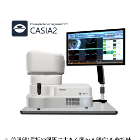
前眼部(屈折や眼圧に大きく関わる部位)を非接触