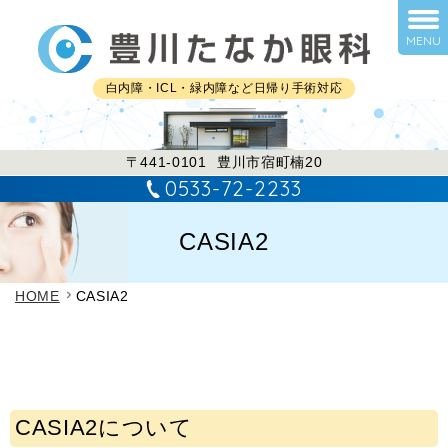
MENU
白内障・ICL・緑内障など日帰り手術対応
〒441-0101
豊川市宿町楠20
0533-72-2233
CASIA2
HOME
CASIA2
CASIA2について