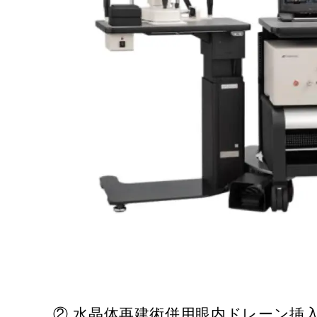
② 水晶体再建術併用眼内ドレーン挿入術 (iSt