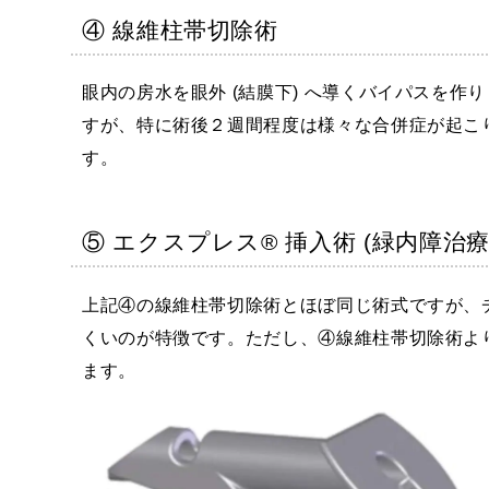
④ 線維柱帯切除術
眼内の房水を眼外 (結膜下) へ導くバイパスを作
すが、特に術後２週間程度は様々な合併症が起こ
す。
⑤ エクスプレス® 挿入術 (緑内障治
上記④の線維柱帯切除術とほぼ同じ術式ですが、チ
くいのが特徴です。ただし、④線維柱帯切除術よ
ます。