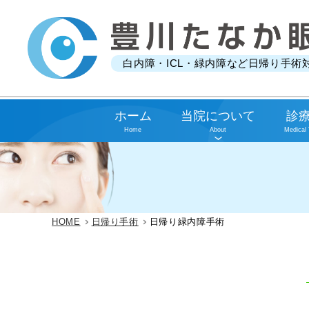
白内障・ICL・緑内障など日帰り手術
ホーム
当院について
診
Home
About
Medical
HOME
日帰り手術
日帰り緑内障手術