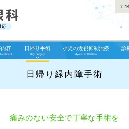
〒44
対応
療内容
日帰り手術
小児の近視抑制治療
診
 Treatment
Day Surgery
Myopia in Children
日帰り緑内障手術
痛みのない
安全で丁寧な手術を